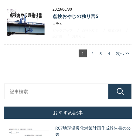
2023/06/30
点検おやじの独り言5
コラム
ピックアップ
点検おやじ
橋梁点検
設計部
お知らせ
1
2
3
4
次へ >>
おすすめ記事
R07地球温暖化対策計画作成報告書の公
表