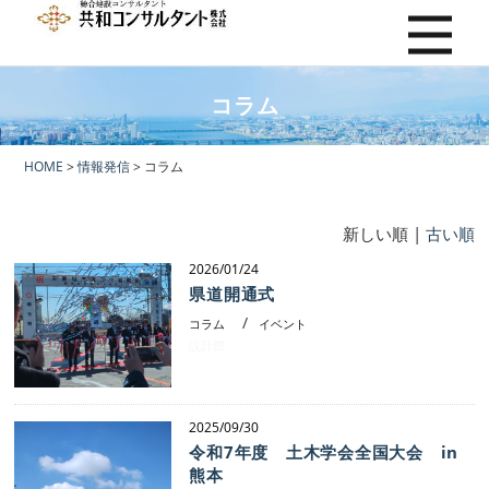
コラム
HOME
>
情報発信
> コラム
新しい順 |
古い順
2026/01/24
県道開通式
コラム
イベント
設計部
2025/09/30
令和7年度 土木学会全国大会 in
熊本