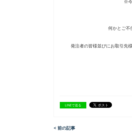
※
何かとご不
発注者の皆様並びにお取引先
LINEで送る
< 前の記事