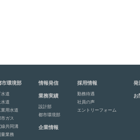
都市環境部
情報発信
採用情報
発
下水道
勤務待遇
業務実績
お
上水道
社員の声
設計部
工業用水道
エントリーフォーム
都市環境部
都市ガス
電線共同溝
企業情報
測量業務